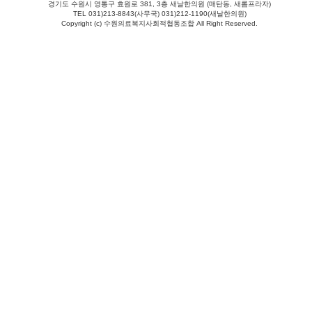
경기도 수원시 영통구 효원로 381, 3층 새날한의원 (매탄동, 새롬프라자)
TEL 031)213-8843(사무국) 031)212-1190(새날한의원)
Copyright (c) 수원의료복지사회적협동조합 All Right Reserved.