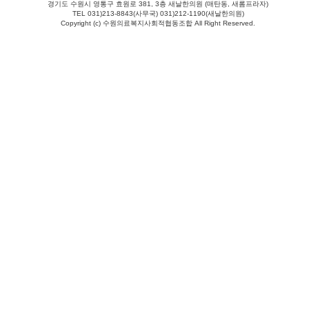
경기도 수원시 영통구 효원로 381, 3층 새날한의원 (매탄동, 새롬프라자)
TEL 031)213-8843(사무국) 031)212-1190(새날한의원)
Copyright (c) 수원의료복지사회적협동조합 All Right Reserved.