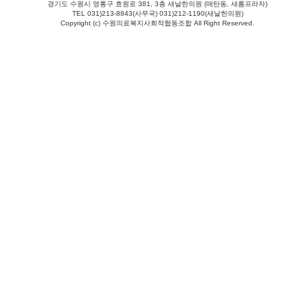
경기도 수원시 영통구 효원로 381, 3층 새날한의원 (매탄동, 새롬프라자)
TEL 031)213-8843(사무국) 031)212-1190(새날한의원)
Copyright (c) 수원의료복지사회적협동조합 All Right Reserved.