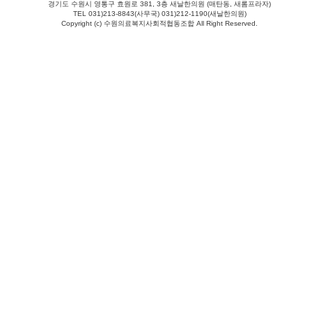
경기도 수원시 영통구 효원로 381, 3층 새날한의원 (매탄동, 새롬프라자)
TEL 031)213-8843(사무국) 031)212-1190(새날한의원)
Copyright (c) 수원의료복지사회적협동조합 All Right Reserved.