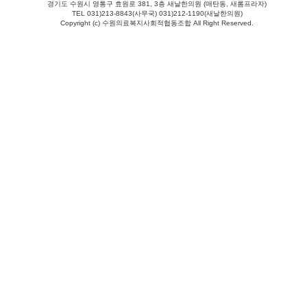
경기도 수원시 영통구 효원로 381, 3층 새날한의원 (매탄동, 새롬프라자)
TEL 031)213-8843(사무국) 031)212-1190(새날한의원)
Copyright (c) 수원의료복지사회적협동조합 All Right Reserved.