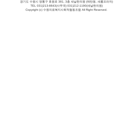
경기도 수원시 영통구 효원로 381, 3층 새날한의원 (매탄동, 새롬프라자)
TEL 031)213-8843(사무국) 031)212-1190(새날한의원)
Copyright (c) 수원의료복지사회적협동조합 All Right Reserved.