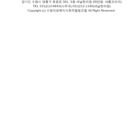
경기도 수원시 영통구 효원로 381, 3층 새날한의원 (매탄동, 새롬프라자)
TEL 031)213-8843(사무국) 031)212-1190(새날한의원)
Copyright (c) 수원의료복지사회적협동조합 All Right Reserved.