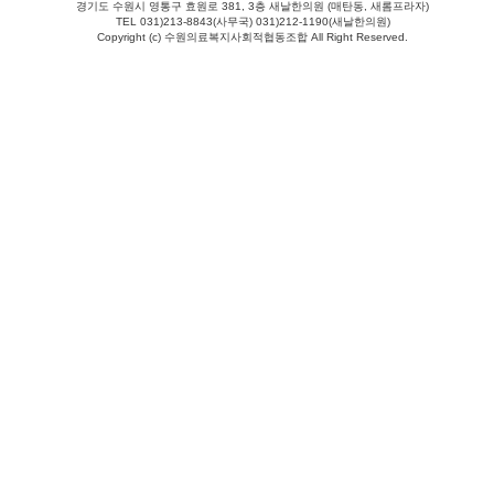
경기도 수원시 영통구 효원로 381, 3층 새날한의원 (매탄동, 새롬프라자)
TEL 031)213-8843(사무국) 031)212-1190(새날한의원)
Copyright (c) 수원의료복지사회적협동조합 All Right Reserved.