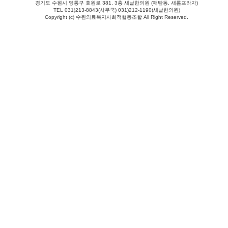
경기도 수원시 영통구 효원로 381, 3층 새날한의원 (매탄동, 새롬프라자)
TEL 031)213-8843(사무국) 031)212-1190(새날한의원)
Copyright (c) 수원의료복지사회적협동조합 All Right Reserved.