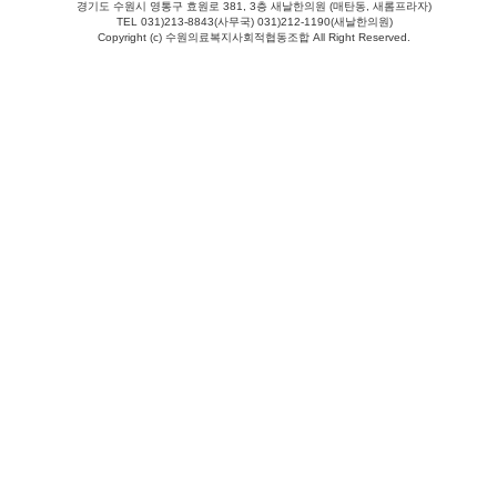
경기도 수원시 영통구 효원로 381, 3층 새날한의원 (매탄동, 새롬프라자)
TEL 031)213-8843(사무국) 031)212-1190(새날한의원)
Copyright (c) 수원의료복지사회적협동조합 All Right Reserved.