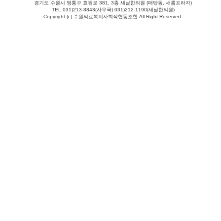
경기도 수원시 영통구 효원로 381, 3층 새날한의원 (매탄동, 새롬프라자)
TEL 031)213-8843(사무국) 031)212-1190(새날한의원)
Copyright (c) 수원의료복지사회적협동조합 All Right Reserved.