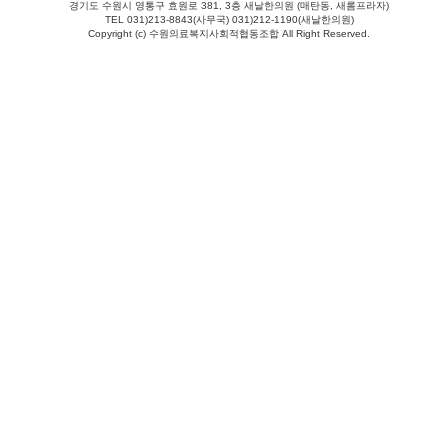
경기도 수원시 영통구 효원로 381, 3층 새날한의원 (매탄동, 새롬프라자)
TEL 031)213-8843(사무국) 031)212-1190(새날한의원)
Copyright (c) 수원의료복지사회적협동조합 All Right Reserved.