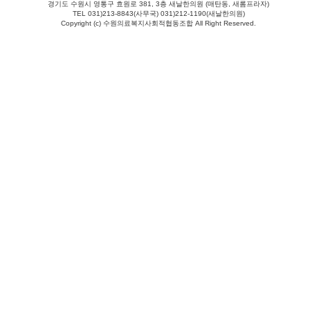
경기도 수원시 영통구 효원로 381, 3층 새날한의원 (매탄동, 새롬프라자)
TEL 031)213-8843(사무국) 031)212-1190(새날한의원)
Copyright (c) 수원의료복지사회적협동조합 All Right Reserved.