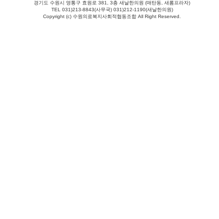
경기도 수원시 영통구 효원로 381, 3층 새날한의원 (매탄동, 새롬프라자)
TEL 031)213-8843(사무국) 031)212-1190(새날한의원)
Copyright (c) 수원의료복지사회적협동조합 All Right Reserved.