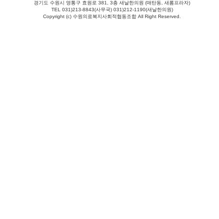
경기도 수원시 영통구 효원로 381, 3층 새날한의원 (매탄동, 새롬프라자)
TEL 031)213-8843(사무국) 031)212-1190(새날한의원)
Copyright (c) 수원의료복지사회적협동조합 All Right Reserved.