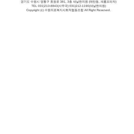
경기도 수원시 영통구 효원로 381, 3층 새날한의원 (매탄동, 새롬프라자)
TEL 031)213-8843(사무국) 031)212-1190(새날한의원)
Copyright (c) 수원의료복지사회적협동조합 All Right Reserved.