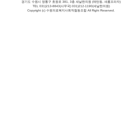
경기도 수원시 영통구 효원로 381, 3층 새날한의원 (매탄동, 새롬프라자)
TEL 031)213-8843(사무국) 031)212-1190(새날한의원)
Copyright (c) 수원의료복지사회적협동조합 All Right Reserved.