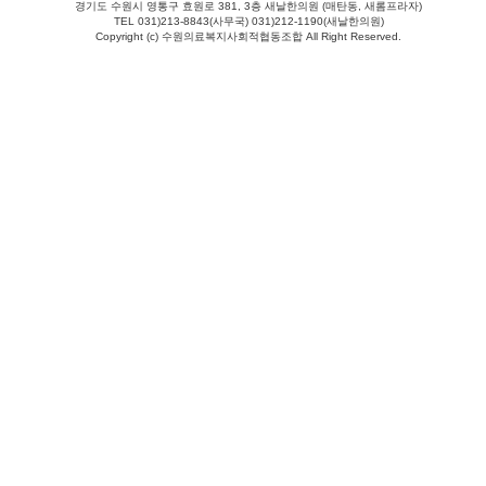
경기도 수원시 영통구 효원로 381, 3층 새날한의원 (매탄동, 새롬프라자)
TEL 031)213-8843(사무국) 031)212-1190(새날한의원)
Copyright (c) 수원의료복지사회적협동조합 All Right Reserved.