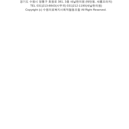
경기도 수원시 영통구 효원로 381, 3층 새날한의원 (매탄동, 새롬프라자)
TEL 031)213-8843(사무국) 031)212-1190(새날한의원)
Copyright (c) 수원의료복지사회적협동조합 All Right Reserved.