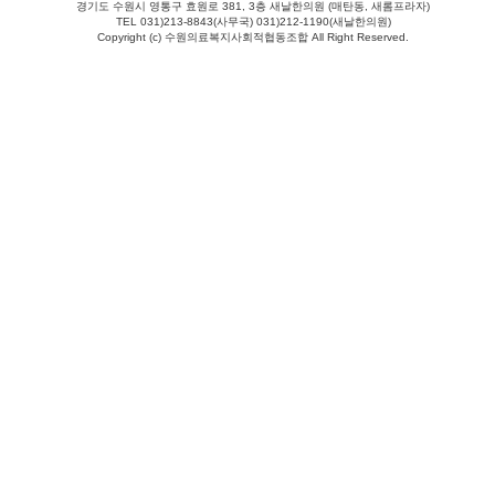
경기도 수원시 영통구 효원로 381, 3층 새날한의원 (매탄동, 새롬프라자)
TEL 031)213-8843(사무국) 031)212-1190(새날한의원)
Copyright (c) 수원의료복지사회적협동조합 All Right Reserved.