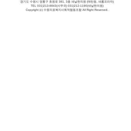
경기도 수원시 영통구 효원로 381, 3층 새날한의원 (매탄동, 새롬프라자)
TEL 031)213-8843(사무국) 031)212-1190(새날한의원)
Copyright (c) 수원의료복지사회적협동조합 All Right Reserved.