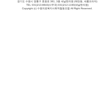
경기도 수원시 영통구 효원로 381, 3층 새날한의원 (매탄동, 새롬프라자)
TEL 031)213-8843(사무국) 031)212-1190(새날한의원)
Copyright (c) 수원의료복지사회적협동조합 All Right Reserved.