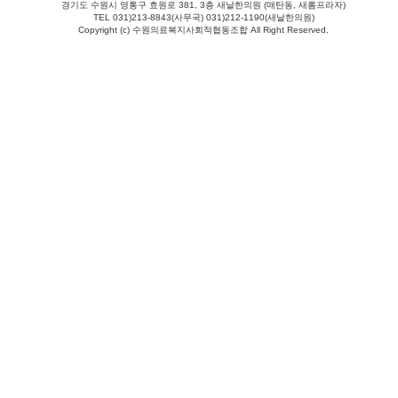
경기도 수원시 영통구 효원로 381, 3층 새날한의원 (매탄동, 새롬프라자)
TEL 031)213-8843(사무국) 031)212-1190(새날한의원)
Copyright (c) 수원의료복지사회적협동조합 All Right Reserved.