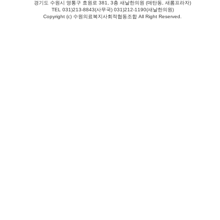
경기도 수원시 영통구 효원로 381, 3층 새날한의원 (매탄동, 새롬프라자)
TEL 031)213-8843(사무국) 031)212-1190(새날한의원)
Copyright (c) 수원의료복지사회적협동조합 All Right Reserved.