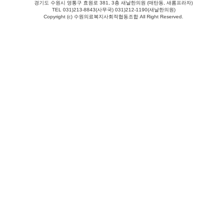
경기도 수원시 영통구 효원로 381, 3층 새날한의원 (매탄동, 새롬프라자)
TEL 031)213-8843(사무국) 031)212-1190(새날한의원)
Copyright (c) 수원의료복지사회적협동조합 All Right Reserved.